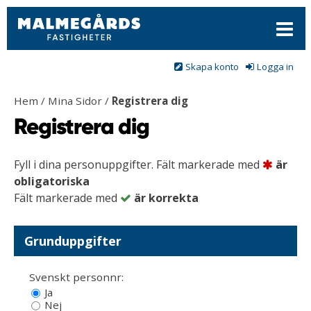
Meny
Skapa konto
Logga in
Hem
/
Mina Sidor
/
Registrera dig
Registrera dig
Fyll i dina personuppgifter.
Fält markerade med
är
obligatoriska
Fält markerade med
är korrekta
Grunduppgifter
Svenskt personnr:
Ja
Nej