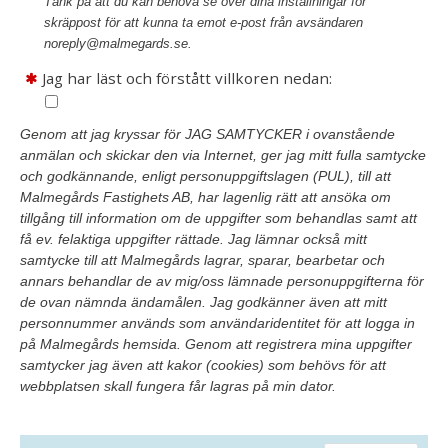
Tänk på att du kan behöva se över dina inställningar för
skräppost för att kunna ta emot e-post från avsändaren
noreply@malmegards.se.
Jag har läst och förstått villkoren nedan:
Genom att jag kryssar för JAG SAMTYCKER i ovanstående
anmälan och skickar den via Internet, ger jag mitt fulla samtycke
och godkännande, enligt personuppgiftslagen (PUL), till att
Malmegårds Fastighets AB, har lagenlig rätt att ansöka om
tillgång till information om de uppgifter som behandlas samt att
få ev. felaktiga uppgifter rättade. Jag lämnar också mitt
samtycke till att Malmegårds lagrar, sparar, bearbetar och
annars behandlar de av mig/oss lämnade personuppgifterna för
de ovan nämnda ändamålen. Jag godkänner även att mitt
personnummer används som användaridentitet för att logga in
på Malmegårds hemsida. Genom att registrera mina uppgifter
samtycker jag även att kakor (cookies) som behövs för att
webbplatsen skall fungera får lagras på min dator.