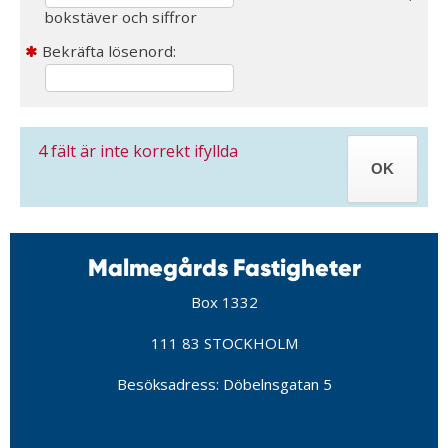
bokstäver och siffror
Bekräfta lösenord:
4
fält är inte korrekt ifyllda
Malmegårds Fastigheter
Box 1332
111 83 STOCKHOLM
Besöksadress: Döbelnsgatan 5